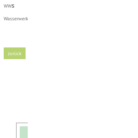
WW
S
Wasserwerk Saarwellingen GmbH
zurück
Angebot anfordern