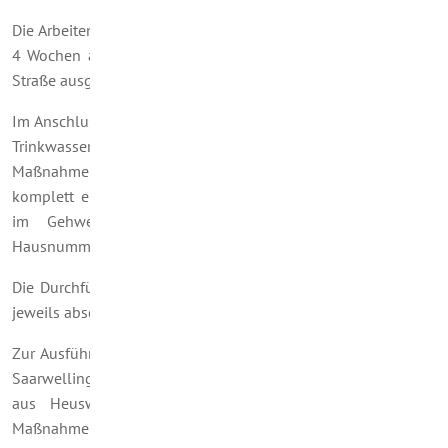
Die Arbeiten in diesem Teilbereich werden voraussichtlich ca.
4 Wochen andauern und unter Vollsperrung der Falscheider
Straße ausgeführt werden müssen.
Im Anschluss daran wird mit den Arbeiten zur Erneuerung der
Trinkwasserleitung „Am Bohnenberg“ begonnen. Diese
Maßnahme beginnt im Bereich des Anwesen Nr. 11 und führt
komplett entlang des Friedhofes. Hier erfolgt die Verlegung
im Gehwegbereich auf der Seite der ungeraden
Hausnummern
Die Durchführung dieser Arbeiten ist in 5 Bauabschnitten mit
jeweils abschnittsweiser Vollsperrung vorgesehen.
Zur Ausführung dieser Leistungen hat die WWS, Wasserwerk
Saarwellingen GmbH, die Firma T.H.S Tiefbau H. Schweitzer
aus Heusweiler beauftragt. Die Auftragssumme für die
Maßnahme beläuft sich auf rund 466.000 €.