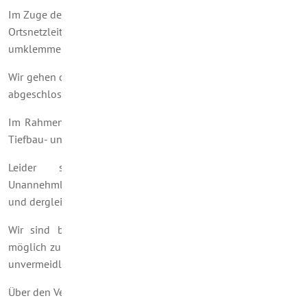
Im Zuge der Maßnahme erfolgt die Erneuerung von ca. 600 m
Ortsnetzleitung DA 110 PE sowie die Erneuerung oder das
umklemmen der Trinkwasserhausanschlüsse.
Wir gehen davon aus, dass diese Arbeiten bis zum Jahresende
abgeschlossen sein werden.
Im Rahmen der Erneuerungsmaßnahmen sind umfangreiche
Tiefbau- und Rohrleitungsbauarbeiten notwendig.
Leider sind derartige Arbeiten mit einigen
Unannehmlichkeiten für die Anlieger, wie Lärm, Absperrung
und dergleichen verbunden.
Wir sind bemüht die Unannehmlichkeiten so gering wie
möglich zu halten und bitten die betroffenen Anlieger für die
unvermeidlichen Beeinträchtigungen um Verständnis.
Über den Verlauf der Arbeiten werden wir weiter informieren.