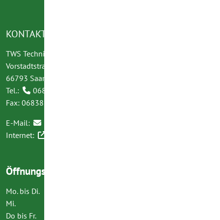
KONTAKT
TWS Technische Werke der Gemeinde Saarwellingen GmbH
Vorstadtstraße 77
66793 Saarwellingen
Tel.:
06838 - 9005 - 0
Fax: 06838 - 9005 - 17
E-Mail:
info(at)tws-saarwellingen.de
Internet:
www.tws-saarwellingen.de
Öffnungszeiten:
Mo. bis Di.
09.00 - 13.00 Uhr
Mi.
14.00 - 16.00 Uhr
Do bis Fr.
09.00 - 13.00 Uhr