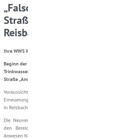
„Falscheider Straße“ und der
Straße „Am Bohnenberg“ in
Reisbach
Ihre WWS Wasserwerk Saarwellingen GmbH informiert:
Beginn der Bauarbeiten zur Erneuerung der
Trinkwasserleitung in der „Falscheider Straße“ und der
Straße „Am Bohnenberg“ in Reisbach
Voraussichtlich ab dem 13.07.26 wird mit den Arbeiten zur
Erneuerung der Trinkwasserleitung in der Falscheider Straße
in Reisbach begonnen.
Die Neuverlegung erfolgt innerhalb der Straße und betrifft
den Bereich von der Kreuzung Brunnenstraße bis zum
Anwesen Nr. 7.